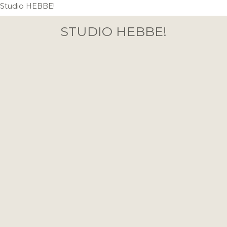
Ga
Studio HEBBE!
naar
STUDIO HEBBE!
de
inhoud